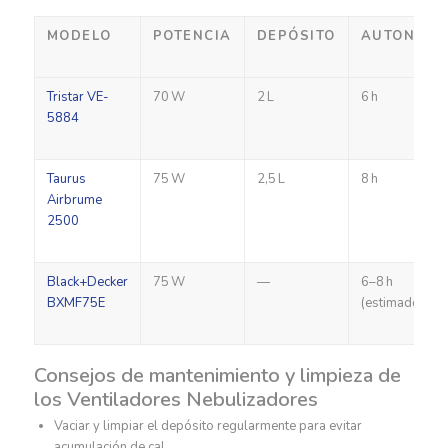
MODELO
POTENCIA
DEPÓSITO
AUTONOMÍ
Tristar VE-
70 W
2 L
6 h
5884
Taurus
75 W
2,5 L
8 h
Airbrume
2500
Black+Decker
75 W
—
6–8 h
BXMF75E
(estimado)
Consejos de mantenimiento y limpieza de
los Ventiladores Nebulizadores
Vaciar y limpiar el depósito regularmente para evitar
acumulación de cal.