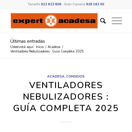
Tenerife
922 623 608
· Gran Canaria
928 183 00
Últimas entradas
Usted está aquí:
Inicio
/
Acadesa
/
Ventiladores Nebulizadores : Guía Completa 2025
ACADESA
,
CONSEJOS
VENTILADORES
NEBULIZADORES :
GUÍA COMPLETA 2025